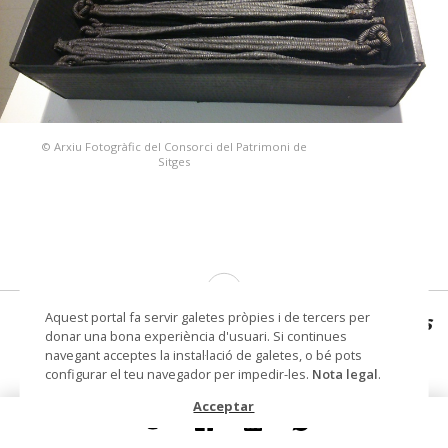
© Arxiu Fotogràfic del Consorci del Patrimoni de
Sitges
Aquest portal fa servir galetes pròpies i de tercers per
Boîte carton graphite contenant 24 outils
donar una bona experiència d'usuari. Si continues
graphités
navegant acceptes la instal·lació de galetes, o bé pots
configurar el teu navegador per impedir-les.
Nota legal
.
assemblage
Acceptar