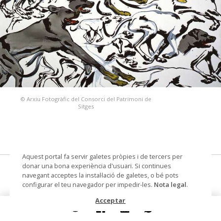
© Arxiu Fotogràfic del Consorci del Patrimoni de
Sitges
Aquest portal fa servir galetes pròpies i de tercers per
donar una bona experiència d'usuari. Si continues
Chiens courants
navegant acceptes la instal·lació de galetes, o bé pots
configurar el teu navegador per impedir-les.
Nota legal
.
pintura
Acceptar