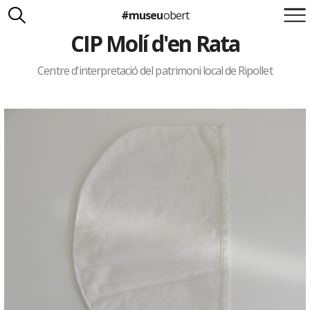
#museu
obert
CIP Molí d'en Rata
Suma't a la iniciativa
Carlota Royo
Francesca Barcellona
Centre d'interpretació del patrimoni local de Ripollet
info@museuobert.cat.
Nota legal