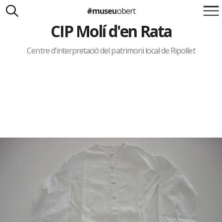
#museu
obert
CIP Molí d'en Rata
Suma't a la iniciativa
Carlota Royo
Francesca Barcellona
Centre d'interpretació del patrimoni local de Ripollet
info@museuobert.cat.
Nota legal