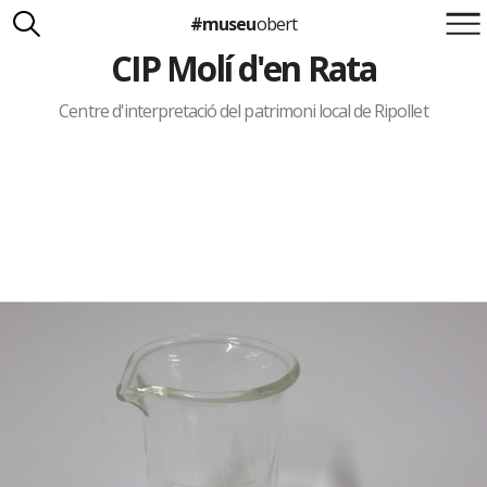
#museu
obert
CIP Molí d'en Rata
Suma't a la iniciativa
Carlota Royo
Francesca Barcellona
Centre d'interpretació del patrimoni local de Ripollet
info@museuobert.cat.
Nota legal