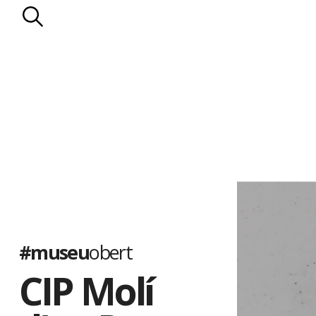
#museu
obert
CIP Molí