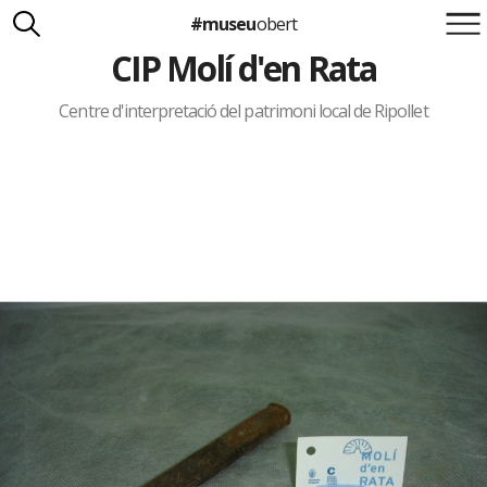
#museu
obert
CIP Molí d'en Rata
Suma't a la iniciativa
Carlota Royo
Francesca Barcellona
Centre d'interpretació del patrimoni local de Ripollet
info@museuobert.cat.
Nota legal