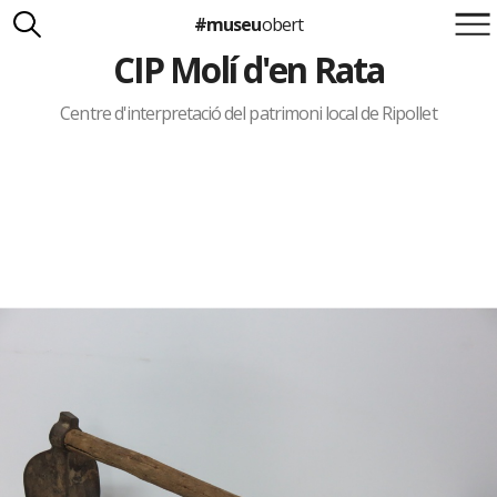
#museu
obert
CIP Molí d'en Rata
Suma't a la iniciativa
Carlota Royo
Francesca Barcellona
Centre d'interpretació del patrimoni local de Ripollet
info@museuobert.cat.
Nota legal