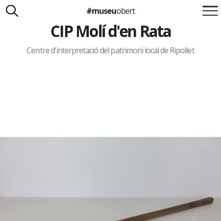
#museu
obert
CIP Molí d'en Rata
Suma't a la iniciativa
Carlota Royo
Francesca Barcellona
Centre d'interpretació del patrimoni local de Ripollet
info@museuobert.cat.
Nota legal