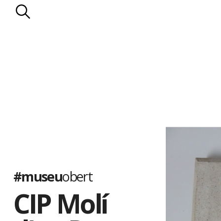
#museu
obert
CIP Molí