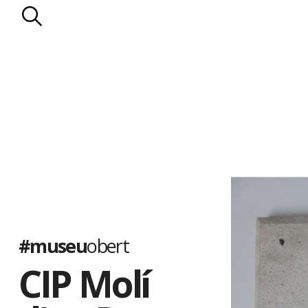
#museu
obert
CIP Molí