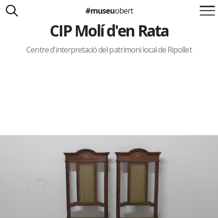
#museu
obert
CIP Molí d'en Rata
Suma't a la iniciativa
Carlota Royo
Francesca Barcellona
Centre d'interpretació del patrimoni local de Ripollet
info@museuobert.cat.
Nota legal