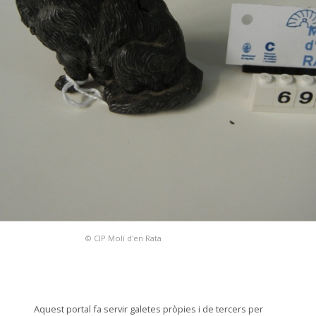
© CIP Molí d'en Rata
Aquest portal fa servir galetes pròpies i de tercers per