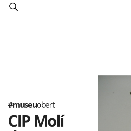
#museu
obert
CIP Molí