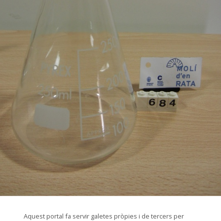
© CIP Molí d'en Rata
Aquest portal fa servir galetes pròpies i de tercers per