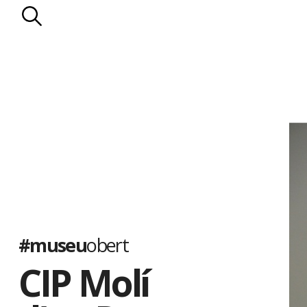
#museu
obert
CIP Molí