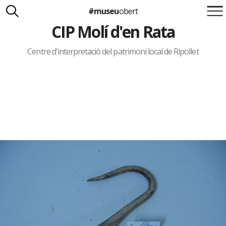
#museu
obert
CIP Molí d'en Rata
Suma't a la iniciativa
Carlota Royo
Francesca Barcellona
Centre d'interpretació del patrimoni local de Ripollet
info@museuobert.cat.
Nota legal