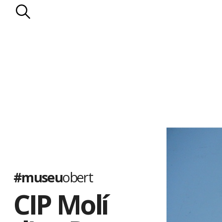
#museu
obert
CIP Molí