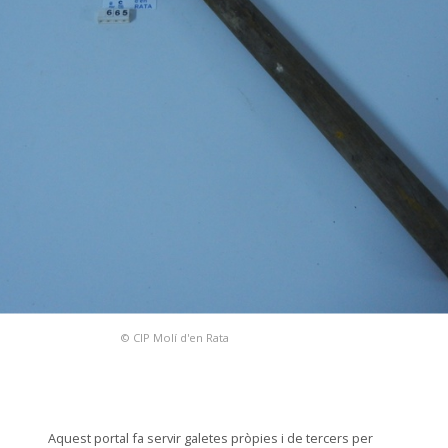
© CIP Molí d'en Rata
Aquest portal fa servir galetes pròpies i de tercers per