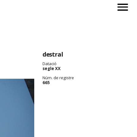
destral
Datació
segle XX
Núm. de registre
665