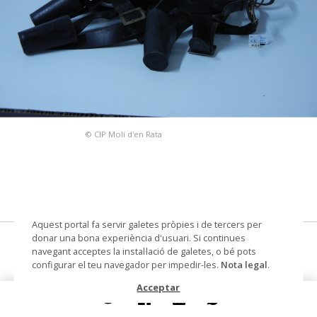
© CIP Molí d'en Rata
Aquest portal fa servir galetes pròpies i de tercers per
donar una bona experiència d'usuari. Si continues
arnès
navegant acceptes la instal·lació de galetes, o bé pots
configurar el teu navegador per impedir-les.
Nota legal
.
Autoria
Cisa, Joan (baster)
Acceptar