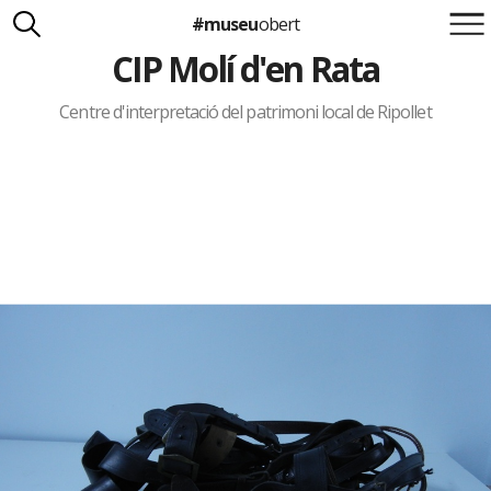
#museu
obert
CIP Molí d'en Rata
Suma't a la iniciativa
Carlota Royo
Francesca Barcellona
Centre d'interpretació del patrimoni local de Ripollet
info@museuobert.cat.
Nota legal