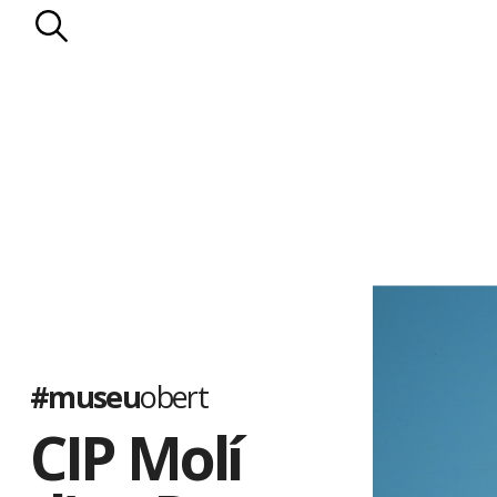
#museu
obert
CIP Molí