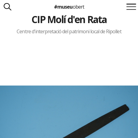
#museu
obert
CIP Molí d'en Rata
Suma't a la iniciativa
Carlota Royo
Francesca Barcellona
Centre d'interpretació del patrimoni local de Ripollet
info@museuobert.cat.
Nota legal