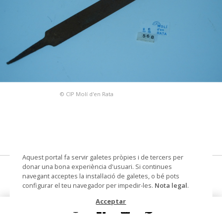
© CIP Molí d'en Rata
Aquest portal fa servir galetes pròpies i de tercers per
donar una bona experiència d'usuari. Si continues
llima
navegant acceptes la instal·lació de galetes, o bé pots
configurar el teu navegador per impedir-les.
Nota legal
.
Datació
segle XX
Acceptar