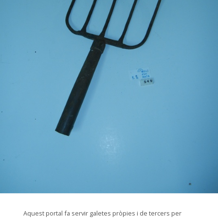
© CIP Molí d'en Rata
Aquest portal fa servir galetes pròpies i de tercers per