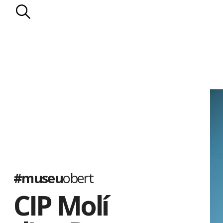
#museu
obert
CIP Molí