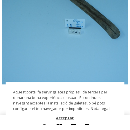
© CIP Molí d'en Rata
Aquest portal fa servir galetes pròpies i de tercers per
donar una bona experiència d'usuari. Si continues
aixa
navegant acceptes la instal·lació de galetes, o bé pots
configurar el teu navegador per impedir-les.
Nota legal
.
Datació
segle XX
Acceptar