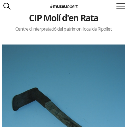
#museu
obert
CIP Molí d'en Rata
Suma't a la iniciativa
Carlota Royo
Francesca Barcellona
Centre d'interpretació del patrimoni local de Ripollet
info@museuobert.cat.
Nota legal