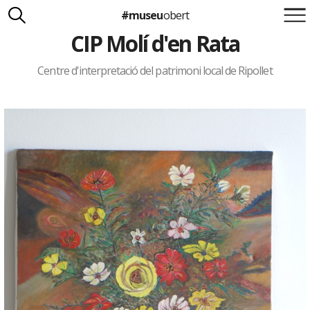
#museu
obert
CIP Molí d'en Rata
Suma't a la iniciativa
Carlota Royo
Francesca Barcellona
Centre d'interpretació del patrimoni local de Ripollet
info@museuobert.cat.
Nota legal