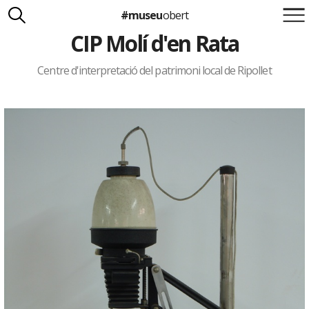
#museu
obert
CIP Molí d'en Rata
Suma't a la iniciativa
Carlota Royo
Francesca Barcellona
Centre d'interpretació del patrimoni local de Ripollet
info@museuobert.cat.
Nota legal