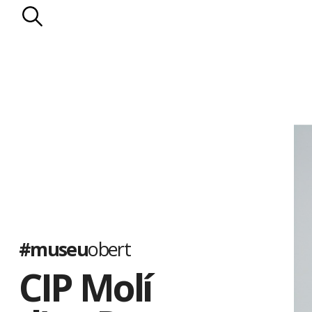
#museu
obert
CIP Molí