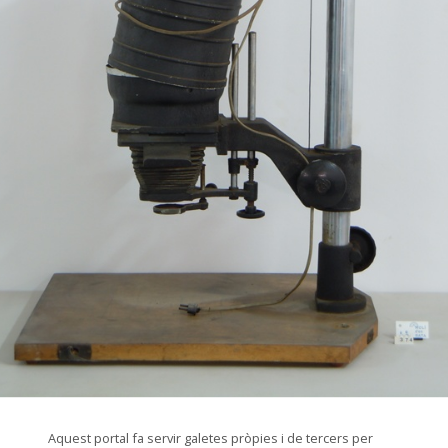
© CIP Molí d'en Rata
Aquest portal fa servir galetes pròpies i de tercers per