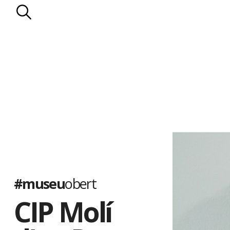
#museu
obert
CIP Molí