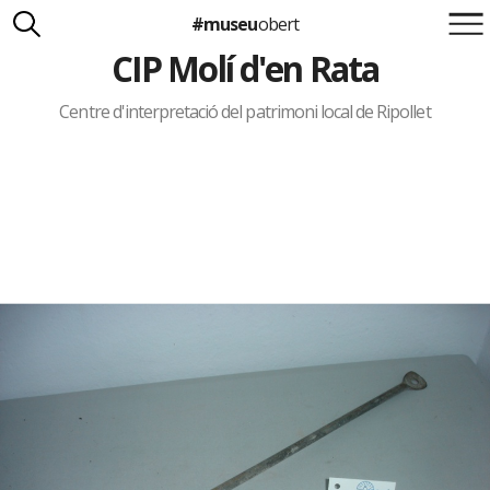
#museu
obert
CIP Molí d'en Rata
Suma't a la iniciativa
Carlota Royo
Francesca Barcellona
Centre d'interpretació del patrimoni local de Ripollet
info@museuobert.cat.
Nota legal