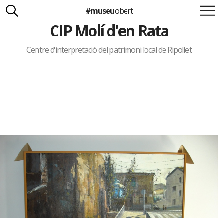
#museu
obert
CIP Molí d'en Rata
Suma't a la iniciativa
Carlota Royo
Francesca Barcellona
Centre d'interpretació del patrimoni local de Ripollet
info@museuobert.cat.
Nota legal