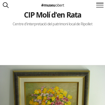
#museu
obert
CIP Molí d'en Rata
Suma't a la iniciativa
Carlota Royo
Francesca Barcellona
Centre d'interpretació del patrimoni local de Ripollet
info@museuobert.cat.
Nota legal