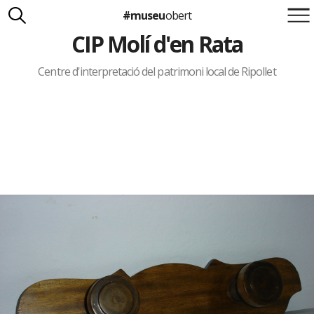
#museu
obert
CIP Molí d'en Rata
Suma't a la iniciativa
Carlota Royo
Francesca Barcellona
Centre d'interpretació del patrimoni local de Ripollet
info@museuobert.cat.
Nota legal