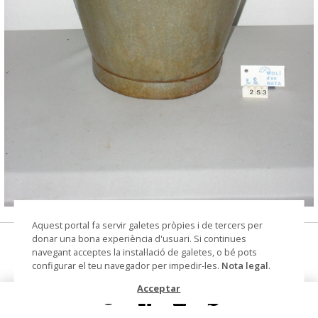
© CIP Molí d'en Rata
Aquest portal fa servir galetes pròpies i de tercers per
donar una bona experiència d'usuari. Si continues
cubell
navegant acceptes la instal·lació de galetes, o bé pots
configurar el teu navegador per impedir-les.
Nota legal
.
Datació
segle XX
Acceptar