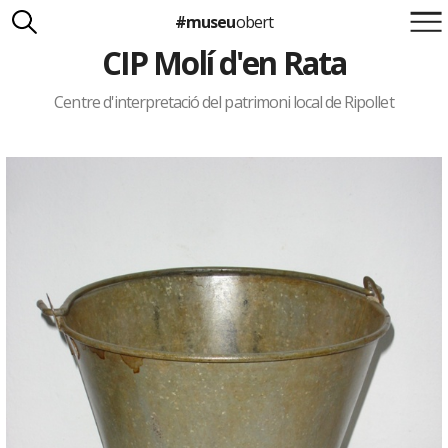
#museu
obert
CIP Molí d'en Rata
Suma't a la iniciativa
Carlota Royo
Francesca Barcellona
Centre d'interpretació del patrimoni local de Ripollet
info@museuobert.cat.
Nota legal