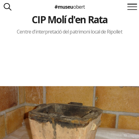
#museu
obert
CIP Molí d'en Rata
Suma't a la iniciativa
Carlota Royo
Francesca Barcellona
Centre d'interpretació del patrimoni local de Ripollet
info@museuobert.cat.
Nota legal