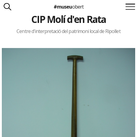
#museu
obert
CIP Molí d'en Rata
Suma't a la iniciativa
Carlota Royo
Francesca Barcellona
Centre d'interpretació del patrimoni local de Ripollet
info@museuobert.cat.
Nota legal