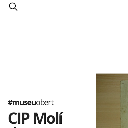
#museu
obert
CIP Molí