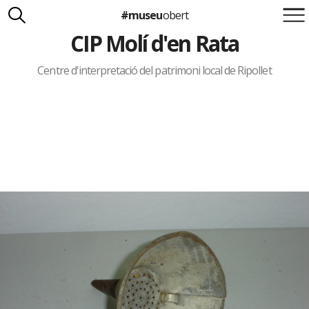
#museu
obert
CIP Molí d'en Rata
Suma't a la iniciativa
Carlota Royo
Francesca Barcellona
Centre d'interpretació del patrimoni local de Ripollet
info@museuobert.cat.
Nota legal