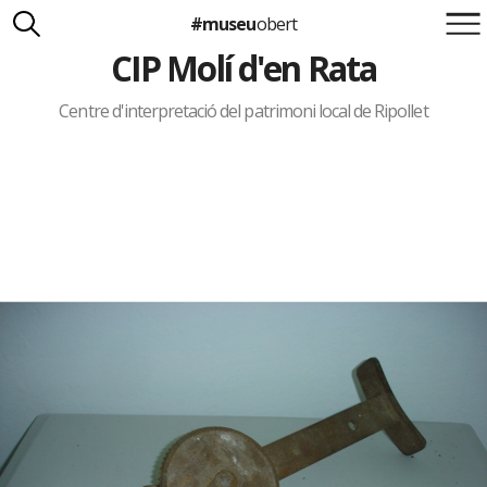
#museu
obert
CIP Molí d'en Rata
Suma't a la iniciativa
Carlota Royo
Francesca Barcellona
Centre d'interpretació del patrimoni local de Ripollet
info@museuobert.cat.
Nota legal