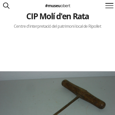
#museu
obert
CIP Molí d'en Rata
Suma't a la iniciativa
Carlota Royo
Francesca Barcellona
Centre d'interpretació del patrimoni local de Ripollet
info@museuobert.cat.
Nota legal