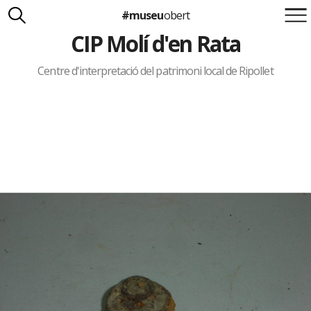
#museu
obert
CIP Molí d'en Rata
Suma't a la iniciativa
Carlota Royo
Francesca Barcellona
Centre d'interpretació del patrimoni local de Ripollet
info@museuobert.cat.
Nota legal