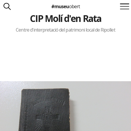
#museu
obert
CIP Molí d'en Rata
Suma't a la iniciativa
Carlota Royo
Francesca Barcellona
Centre d'interpretació del patrimoni local de Ripollet
info@museuobert.cat.
Nota legal