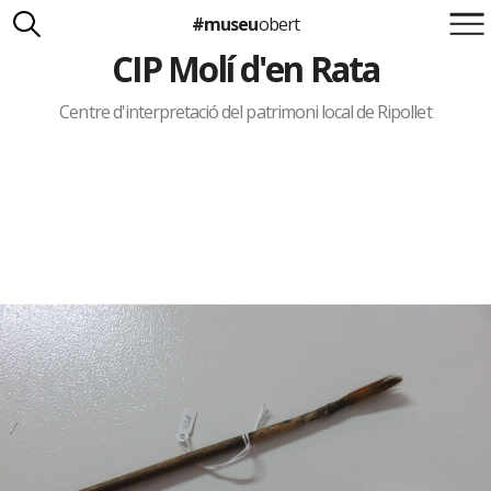
#museu
obert
CIP Molí d'en Rata
Suma't a la iniciativa
Carlota Royo
Francesca Barcellona
Centre d'interpretació del patrimoni local de Ripollet
info@museuobert.cat.
Nota legal