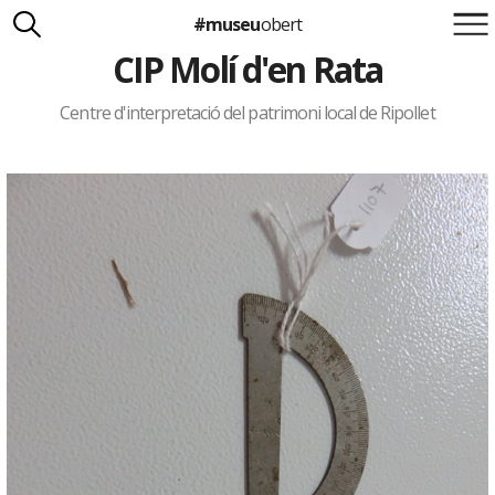
#museu
obert
CIP Molí d'en Rata
Suma't a la iniciativa
Carlota Royo
Francesca Barcellona
Centre d'interpretació del patrimoni local de Ripollet
info@museuobert.cat.
Nota legal