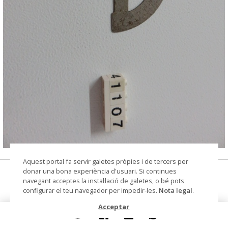
© CIP Molí d'en Rata
Aquest portal fa servir galetes pròpies i de tercers per
donar una bona experiència d'usuari. Si continues
semicercle
navegant acceptes la instal·lació de galetes, o bé pots
configurar el teu navegador per impedir-les.
Nota legal
.
Datació
primera meitat segle XX
Acceptar