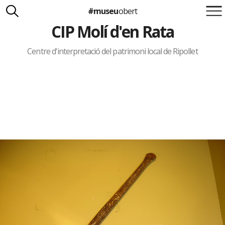
#museu
obert
CIP Molí d'en Rata
Suma't a la iniciativa
Carlota Royo
Francesca Barcellona
Centre d'interpretació del patrimoni local de Ripollet
info@museuobert.cat.
Nota legal