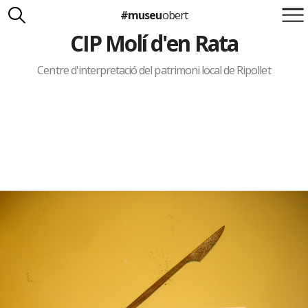
#museu
obert
CIP Molí d'en Rata
Suma't a la iniciativa
Carlota Royo
Francesca Barcellona
Centre d'interpretació del patrimoni local de Ripollet
info@museuobert.cat.
Nota legal