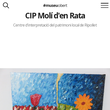
#museu
obert
CIP Molí d'en Rata
Suma't a la iniciativa
Carlota Royo
Francesca Barcellona
Centre d'interpretació del patrimoni local de Ripollet
info@museuobert.cat.
Nota legal