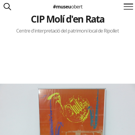
#museu
obert
CIP Molí d'en Rata
Suma't a la iniciativa
Carlota Royo
Francesca Barcellona
Centre d'interpretació del patrimoni local de Ripollet
info@museuobert.cat.
Nota legal