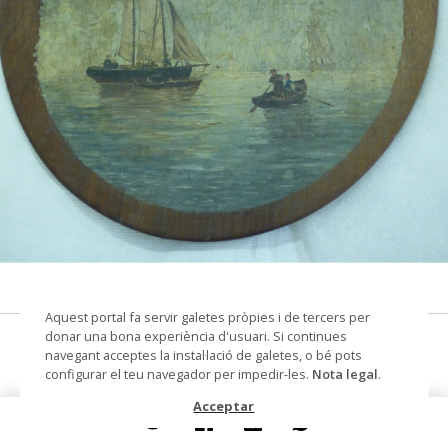
© Arxiu Fotogràfic del Consorci del Patrimoni de
Sitges
Aquest portal fa servir galetes pròpies i de tercers per
donar una bona experiència d'usuari. Si continues
Marina sobre una paleta
navegant acceptes la instal·lació de galetes, o bé pots
configurar el teu navegador per impedir-les.
Nota legal
.
pintura
Acceptar