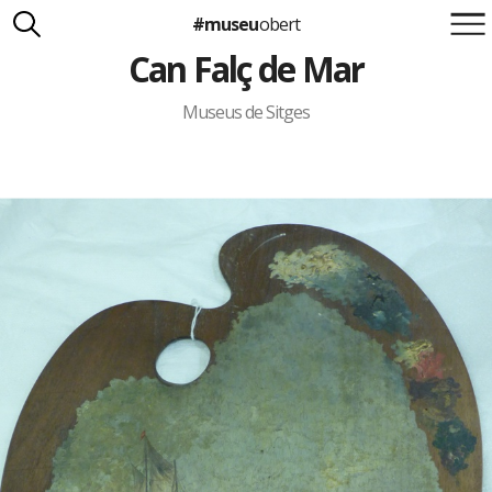
#museu
obert
Can Falç de Mar
Suma't a la iniciativa
Carlota Royo
Francesca Barcellona
Museus de Sitges
info@museuobert.cat.
Nota legal