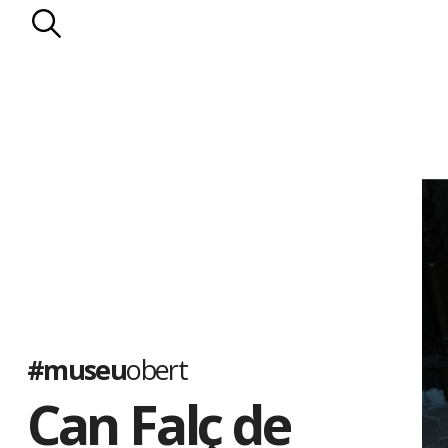
#museu
obert
Can Falç de