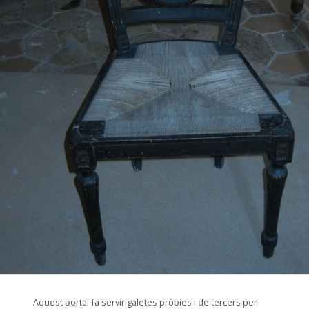
© Arxiu Fotogràfic del Consorci del Patrimoni de Sitges
Aquest portal fa servir galetes pròpies i de tercers per