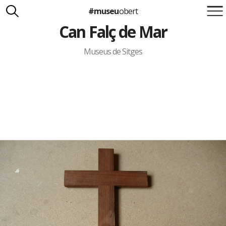
#museu
obert
Can Falç de Mar
Suma't a la iniciativa
Carlota Royo
Francesca Barcellona
Museus de Sitges
info@museuobert.cat.
Nota legal