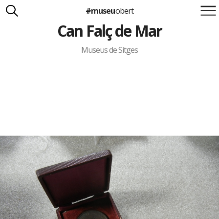
#museu
obert
Can Falç de Mar
Suma't a la iniciativa
Carlota Royo
Francesca Barcellona
Museus de Sitges
info@museuobert.cat.
Nota legal