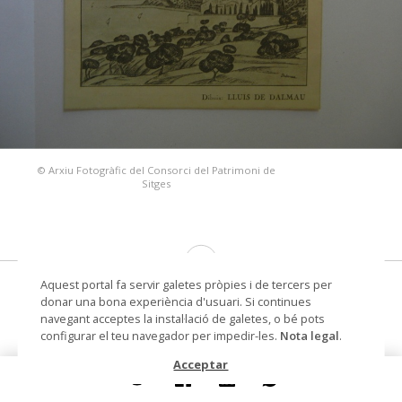
© Arxiu Fotogràfic del Consorci del Patrimoni de
Sitges
Aquest portal fa servir galetes pròpies i de tercers per
Retall imprès amb un dibuix de Lluís de
donar una bona experiència d'usuari. Si continues
Dalmau
navegant acceptes la instal·lació de galetes, o bé pots
configurar el teu navegador per impedir-les.
Nota legal
.
retall de premsa
Acceptar