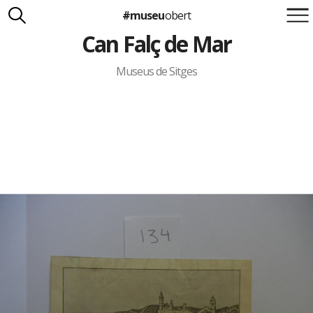
#museu
obert
Can Falç de Mar
Suma't a la iniciativa
Carlota Royo
Francesca Barcellona
Museus de Sitges
info@museuobert.cat.
Nota legal