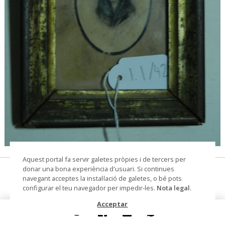
© Arxiu Fotogràfic del Consorci del Patrimoni de
Aquest portal fa servir galetes pròpies i de tercers per
Sitges
donar una bona experiència d'usuari. Si continues
Retrat de dona amb mantellina
navegant acceptes la instal·lació de galetes, o bé pots
configurar el teu navegador per impedir-les.
Nota legal
.
dibuix
Acceptar